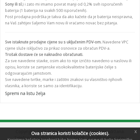
Sony ili sl.
) i zato mi imamo povrat manji od 0,2% svih isporučenih
baterija (1 baterija na svakih 500 isporučenih).
Post prodajna podrška je takva da ako kažete da je baterija neispravna,
na Vaš zahtijev šaljemo Vam novu ili vraćamo novac bez pitanja.
Sve istaknute prodajne cijene su s uključenim PDV-om.
Navedene VPC
cijene služe isključivo za prikaz osnovice za obračun PDV-a.
Trošak dostave će se naknadno obračunati.
Za sve navedene stavke, osim ako to nije izričito navedeno u naslovu ili
opisu, koriste se zamjenske visokokvalitetne baterijske čelije s
odgovarajućim jamstvom.
Sve navedene tvrtke, marke i zaštitni znakovi su vlasništvo njihovih
vlasnika, a koriste se samo za identifikaciju.
Spremi na listu želja
Copyright 2026 Instal Eršek d.o.o. Sva prava pridržana.
x
Ova stranica koristi kolačiċe (cookies).
Telefon: 385 (0)1 6219 283 | Email :
info@baterije24.eu
Koristimo kolačiċe (cookies) kako bismo Vam osigurali bolje korisničko