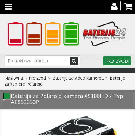
Toggle
navigation
PROIZVODI
Naslovna
»
Proizvodi
»
Baterije za video kamere...
»
Baterije
za kamere Polaroid
Baterija za Polaroid kamera XS100HD / Typ
AE852650P