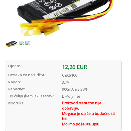
Cijena:
12,26 EUR
Oznaka za narudžbu:
C9XS100
Napon:
3,7V
Kapacitet:
900mAh/3,3Wh
Tip ćelija (kemijski sastav):
Li-Polymer
Isporuka:
Proizvod trenutno nije
dobavljiv.
Moguće je da će u budućnosti
biti.
Molimo pošaljite upit.