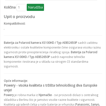
Količina
Upit o proizvodu
Kompatibilnost:
,
Baterija za Polaroid kamera XS100HD / Typ AE852650P
sadrži zaštitnu
elektroniku i ostale kvalitetne komponente čime osigurava visoku razinu
sigurnosti protiv preopterećenja i kratkog spoja.
Baterija za Polaroid
kamera XS100HD / Typ AE852650P
sadrži napredne tehničke
komponente i testirana je u skladu sa strogim CE standardima
sigurnosti.
Opće informacije:
Powery - visoka kvaliteta s tržišta tehnološkog diva Europske
unije!
Powery
je robna marka iz
Njemačke
- svi proizvodi dolazi s centralnog
skladišta u Berlinu što je jamstvo visoke razine kvalitete i sigurnosti.
Kvaliteta ugrađenih čelija u naše baterije je vrhunska (
Panasonic, Sanyo,