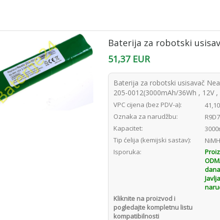
Baterija za robotski usis
51,37 EUR
Baterija za robotski usisavač Ne
205-0012(3000mAh/36Wh , 12V ,
VPC cijena (bez PDV-a):
41,1
Oznaka za narudžbu:
R9D7
Kapacitet:
3000
Tip ćelija (kemijski sastav):
NiM
Isporuka:
Proi
ODMAH
dana
Javlj
naru
Kliknite na proizvod i
pogledajte kompletnu listu
kompatibilnosti