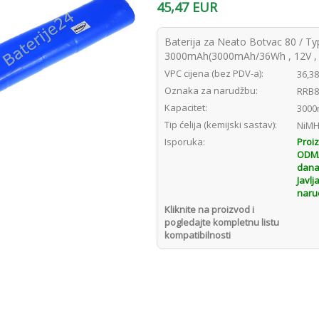
45,47 EUR
Baterija za Neato Botvac 80 / 
3000mAh(3000mAh/36Wh , 12V , 
VPC cijena (bez PDV-a):
36,3
Oznaka za narudžbu:
RRB8
Kapacitet:
3000
Tip ćelija (kemijski sastav):
NiM
Isporuka:
Proi
ODMAH
dana
Javlj
naru
Kliknite na proizvod i
pogledajte kompletnu listu
kompatibilnosti