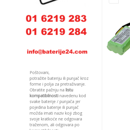
Poštovani,
potražite bateriju ili punjač kroz
forme i polja za pretraživanje.
Obratite pažnju na
listu
kompatibilnosti
navedenu kod
svake baterije / punjača jer
pojedina baterije ili punjač
možda imati naziv koji zbog
svoje kratkoće ne odgovara
traženom, ali odgovara po