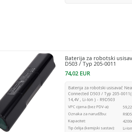
Baterija za robotski usis
D503 / Typ 205-0011
74,02 EUR
Baterija za robotski usisavač Ne
Connected D503 / Typ 205-0011
14,4V , Li-Ion ) - R9D503
VPC cijena (bez PDV-a):
59,2
Oznaka za narudžbu:
R9D5
Kapacitet:
4200
Tip ćelija (kemijski sastav):
Li-Io