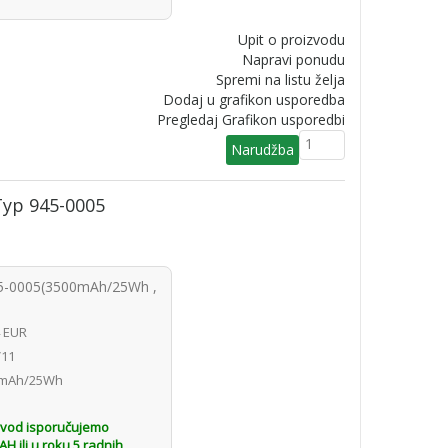
Upit o proizvodu
Napravi ponudu
Spremi na listu želja
Dodaj u grafikon usporedba
Pregledaj Grafikon usporedbi
 Typ 945-0005
945-0005(3500mAh/25Wh ,
4 EUR
11
mAh/25Wh
H
zvod isporučujemo
 ili u roku 5 radnih