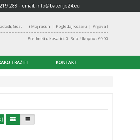
6219 283 - email:
info@baterije24.eu
odošli, Gost
(
Moj račun
|
Pogledaj Košaru
|
Prijava
)
Predmeti u košarici: 0 Sub- Ukupno : €0.00
KAKO TRAŽITI
KONTAKT