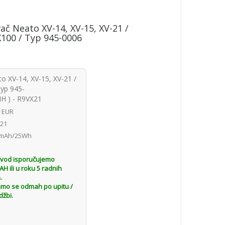
vač Neato XV-14, XV-15, XV-21 /
100 / Typ 945-0006
to XV-14, XV-15, XV-21 /
Typ 945-
H ) - R9VX21
6 EUR
21
mAh/25Wh
H
zvod isporučujemo
 ili u roku 5 radnih
.
amo se odmah po upitu /
džbi.