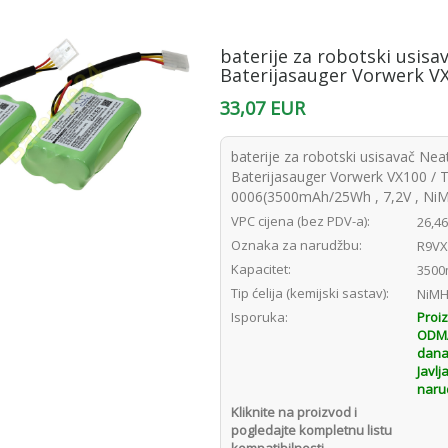
baterije za robotski usisa
Baterijasauger Vorwerk VX
33,07 EUR
baterije za robotski usisavač Nea
Baterijasauger Vorwerk VX100 / 
0006(3500mAh/25Wh , 7,2V , NiM
VPC cijena (bez PDV-a):
26,4
Oznaka za narudžbu:
R9VX
Kapacitet:
3500
Tip ćelija (kemijski sastav):
NiM
Isporuka:
Proi
ODMAH
dana
Javlj
naru
Kliknite na proizvod i
pogledajte kompletnu listu