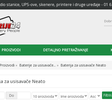
radio stanice, UPS-ove, skenere, printere i druge uređaje - 01 
Dobr
PROIZVODI
DETALJNO PRETRAŽIVANJE
Proizvodi
»
Baterije za usisavače...
»
Baterija za usisavače Neato
ja za usisavače Neato
Do