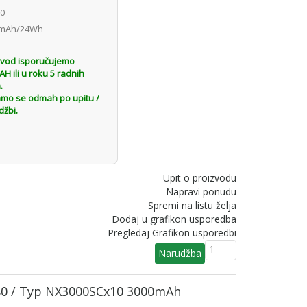
0
mAh/24Wh
H
zvod isporučujemo
 ili u roku 5 radnih
.
amo se odmah po upitu /
džbi.
Upit o proizvodu
Napravi ponudu
Spremi na listu želja
Dodaj u grafikon usporedba
Pregledaj Grafikon usporedbi
 80 / Typ NX3000SCx10 3000mAh