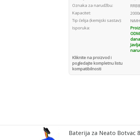
Oznaka za narudžbu:
RRB8
Kapacitet:
2000
Tip ćelija (kemijski sastav):
NiM
Isporuka:
Proi
ODMAH
dana
Javlj
naru
Kliknite na proizvod i
pogledajte kompletnu listu
kompatibilnosti
Baterija za Neato Botvac