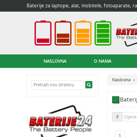
Baterije za laptope, alat, mobitele, fotoaparate, 
NASLOVNA
O NAMA
Naslovna
»
Bateri
€
1