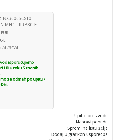
Typ NX3000SCx10
NiMH ) - RRB80-E
8 EUR
0-E
mAh/36Wh
H
zvod isporučujemo
 ili u roku 5 radnih
.
amo se odmah po upitu /
džbi.
Upit o proizvodu
Napravi ponudu
Spremi na listu želja
Dodaj u grafikon usporedba