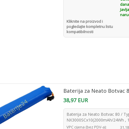
dana
Javlj
naru
Kliknite na proizvod i
pogledajte kompletnu listu
kompatibilnosti
Baterija za Neato Botvac 
38,97 EUR
Baterija za Neato Botvac 80 / Ty
NX3000SCx10(2000mAh/24Wh , 12
VPC cijena (bez PDV-a):
31,1