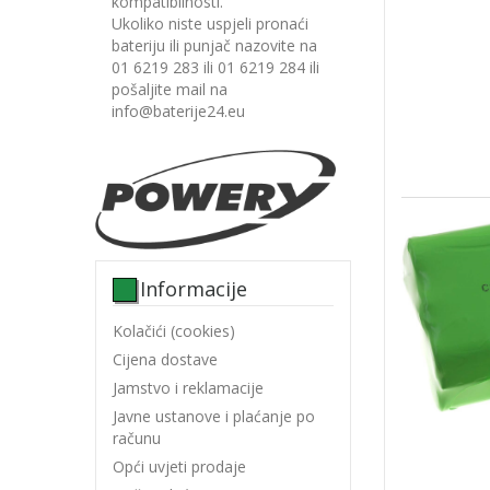
kompatibilnosti.
Ukoliko niste uspjeli pronaći
bateriju ili punjač nazovite na
01 6219 283 ili 01 6219 284 ili
pošaljite mail na
info@baterije24.eu
Informacije
Kolačići (cookies)
Cijena dostave
Jamstvo i reklamacije
Javne ustanove i plaćanje po
računu
Opći uvjeti prodaje