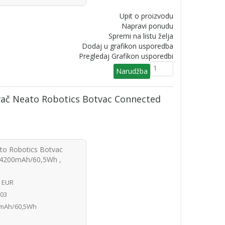
Upit o proizvodu
Napravi ponudu
Spremi na listu želja
Dodaj u grafikon usporedba
Pregledaj Grafikon usporedbi
avač Neato Robotics Botvac Connected
ato Robotics Botvac
(4200mAh/60,5Wh ,
2 EUR
03
mAh/60,5Wh
n