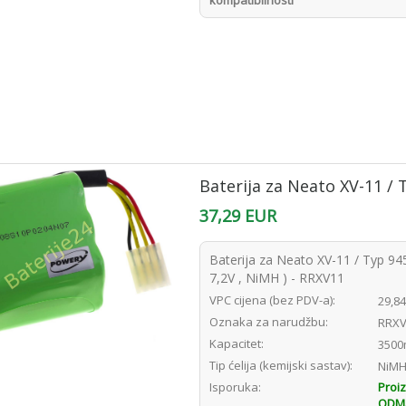
kompatibilnosti
Baterija za Neato XV-11 /
37,29 EUR
Baterija za Neato XV-11 / Typ 
7,2V , NiMH ) - RRXV11
VPC cijena (bez PDV-a):
29,8
Oznaka za narudžbu:
RRXV
Kapacitet:
3500
Tip ćelija (kemijski sastav):
NiM
Isporuka:
Proi
ODMAH