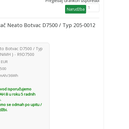
Pregledaj Grafikon usporedbi
avač Neato Botvac D7500 / Typ 205-0012
ato Botvac D7500 / Typ
 NiMH ) - R9D7500
0 EUR
500
mAh/36Wh
H
zvod isporučujemo
 ili u roku 5 radnih
.
amo se odmah po upitu /
džbi.