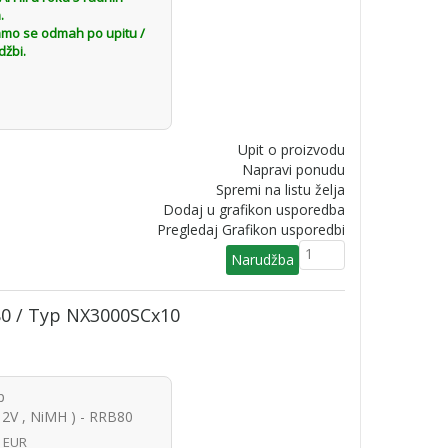
.
amo se odmah po upitu /
džbi.
Upit o proizvodu
Napravi ponudu
Spremi na listu želja
Dodaj u grafikon usporedba
Pregledaj Grafikon usporedbi
80 / Typ NX3000SCx10
p
V , NiMH ) - RRB80
8 EUR