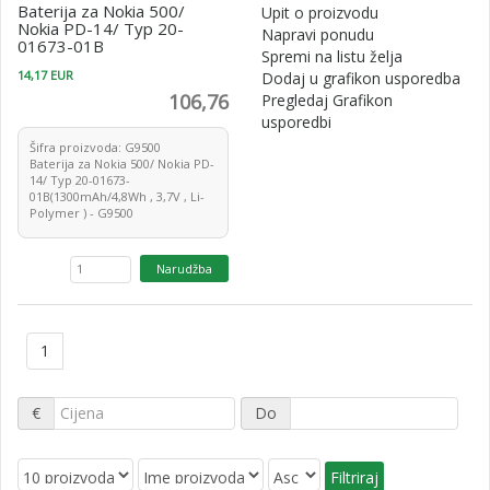
Baterija za Nokia 500/
Upit o proizvodu
Nokia PD-14/ Typ 20-
Napravi ponudu
01673-01B
Spremi na listu želja
14,17 EUR
Dodaj u grafikon usporedba
106,76
Pregledaj Grafikon
usporedbi
Šifra proizvoda: G9500
Baterija za Nokia 500/ Nokia PD-
14/ Typ 20-01673-
01B(1300mAh/4,8Wh , 3,7V , Li-
Polymer ) - G9500
1
€
Do