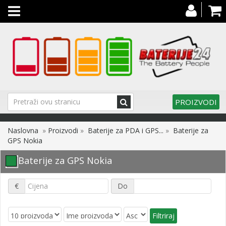
Toggle
navigation
PROIZVODI
Naslovna
»
Proizvodi
»
Baterije za PDA i GPS...
»
Baterije za
GPS Nokia
Baterije za GPS Nokia
€
Do