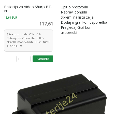
Baterija za Video Sharp BT-
Upit o proizvodu
N1
Napravi ponudu
Spremi na listu želja
15,61 EUR
Dodaj u grafikon usporedba
117,61
Pregledaj Grafikon
usporedbi
Šifra proizvoda: C4N1-1.9
Baterija za Video Sharp BT-
N1(2100mAh/7,6Wh , 3,6V , NiMH
) - C4N1-1.9