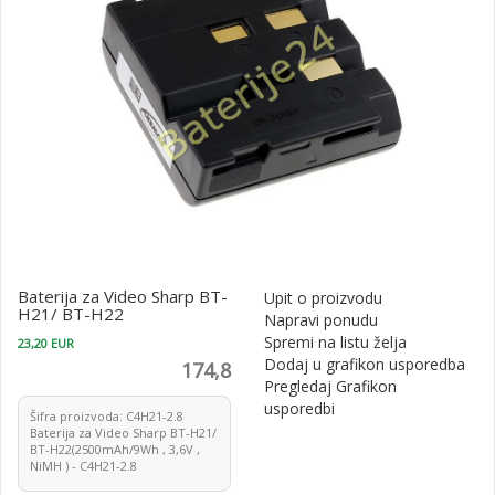
Baterija za Video Sharp BT-
Upit o proizvodu
H21/ BT-H22
Napravi ponudu
Spremi na listu želja
23,20 EUR
Dodaj u grafikon usporedba
174,8
Pregledaj Grafikon
usporedbi
Šifra proizvoda: C4H21-2.8
Baterija za Video Sharp BT-H21/
BT-H22(2500mAh/9Wh , 3,6V ,
NiMH ) - C4H21-2.8