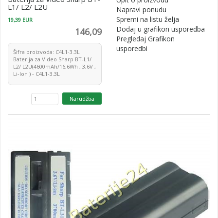
L1/ L2/ L2U
Napravi ponudu
Spremi na listu želja
19,39 EUR
Dodaj u grafikon usporedba
146,09
Pregledaj Grafikon
usporedbi
Šifra proizvoda: C4L1-3.3L
Baterija za Video Sharp BT-L1/
L2/ L2U(4600mAh/16,6Wh , 3,6V ,
Li-Ion ) - C4L1-3.3L