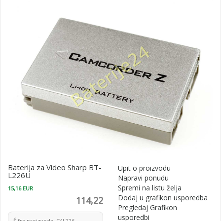
Baterija za Video Sharp BT-
Upit o proizvodu
L226U
Napravi ponudu
Spremi na listu želja
15,16 EUR
Dodaj u grafikon usporedba
114,22
Pregledaj Grafikon
usporedbi
Šifra proizvoda: C4L226