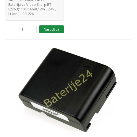
Baterija za Video Sharp BT-
L226U(1100mAh/8,1Wh , 7,4V ,
Li-Ion ) - C4L226