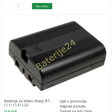
Baterija za Video Sharp BT-
Upit o proizvodu
L11/ L12/ L22
Napravi ponudu
Spremi na listu želja
23,42 EUR