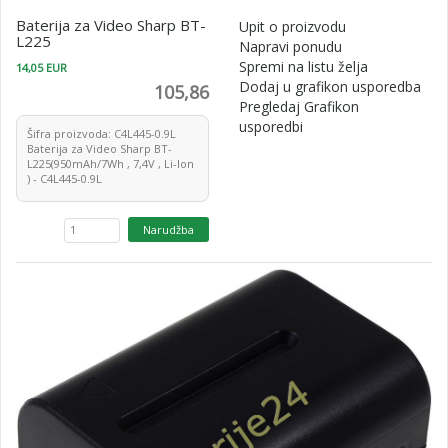
Baterija za Video Sharp BT-
Upit o proizvodu
L225
Napravi ponudu
Spremi na listu želja
14,05 EUR
Dodaj u grafikon usporedba
105,86
Pregledaj Grafikon
usporedbi
Šifra proizvoda: C4L445-0.9L
Baterija za Video Sharp BT-
L225(950mAh/7Wh , 7,4V , Li-Ion
) - C4L445-0.9L