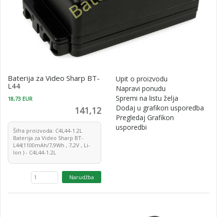
Baterija za Video Sharp BT-
Upit o proizvodu
L44
Napravi ponudu
Spremi na listu želja
18,73 EUR
Dodaj u grafikon usporedba
141,12
Pregledaj Grafikon
usporedbi
Šifra proizvoda: C4L44-1.2L
Baterija za Video Sharp BT-
L44(1100mAh/7,9Wh , 7,2V , Li-
Ion ) - C4L44-1.2L