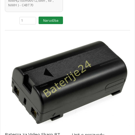
NiMH(2100mAh/12,6Wh , 6V ,
NiMH ) - C4BT70
Baterija za Video Sharp BT-
Upit o proizvodu