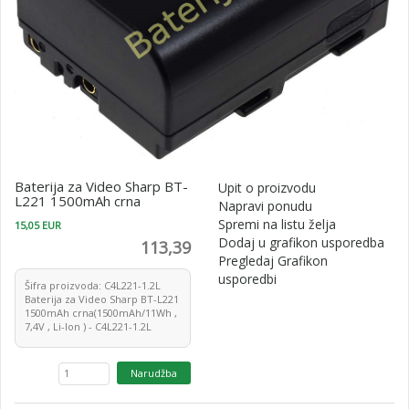
Baterija za Video Sharp BT-
Upit o proizvodu
L221 1500mAh crna
Napravi ponudu
Spremi na listu želja
15,05 EUR
Dodaj u grafikon usporedba
113,39
Pregledaj Grafikon
usporedbi
Šifra proizvoda: C4L221-1.2L
Baterija za Video Sharp BT-L221
1500mAh crna(1500mAh/11Wh ,
7,4V , Li-Ion ) - C4L221-1.2L