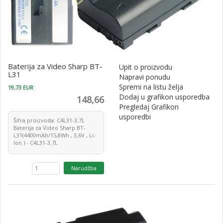
Baterija za Video Sharp BT-
Upit o proizvodu
L31
Napravi ponudu
Spremi na listu želja
19,73 EUR
Dodaj u grafikon usporedba
148,66
Pregledaj Grafikon
usporedbi
Šifra proizvoda: C4L31-3.7L
Baterija za Video Sharp BT-
L31(4400mAh/15,8Wh , 3,6V , Li-
Ion ) - C4L31-3.7L