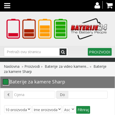
Toggle
navigation
PROIZVODI
Naslovna
»
Proizvodi
»
Baterije za video kamere...
»
Baterije
za kamere Sharp
Baterije za kamere Sharp
€
Do