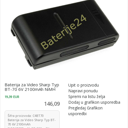
Baterija za Video Sharp Typ
Upit o proizvodu
BT-70 6V 2100mAh NiMH
Napravi ponudu
Spremi na listu želja
19,39 EUR
Dodaj u grafikon usporedba
146,09
Pregledaj Grafikon
usporedbi
Šifra proizvoda: C4BT70
Baterija za Video Sharp Typ BT-
70 6V 2100mAh