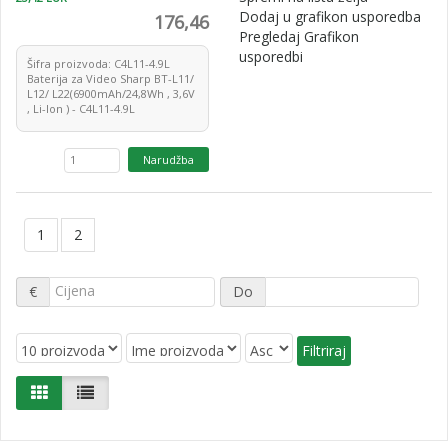
Dodaj u grafikon usporedba
176,46
Pregledaj Grafikon
usporedbi
Šifra proizvoda: C4L11-4.9L
Baterija za Video Sharp BT-L11/
L12/ L22(6900mAh/24,8Wh , 3,6V
, Li-Ion ) - C4L11-4.9L
1
2
€
Do