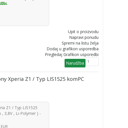
džbi.
Upit o proizvodu
Napravi ponudu
Spremi na listu želja
Dodaj u grafikon usporedba
Pregledaj Grafikon usporedbi
ony Xperia Z1 / Typ LIS1525 komPC
ria Z1 / Typ LIS1525
 3,8V , Li-Polymer ) -
5 EUR