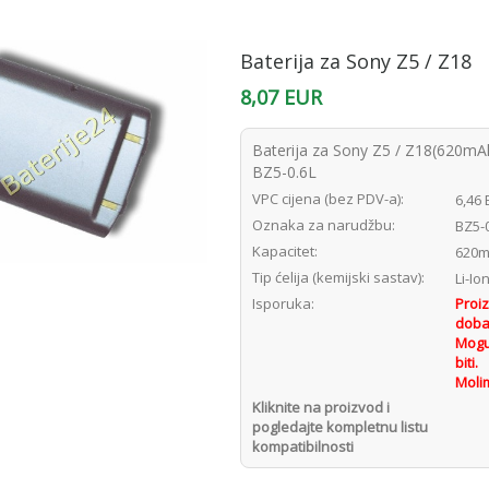
Baterija za Sony Z5 / Z18
8,07 EUR
Baterija za Sony Z5 / Z18(620mAh/
BZ5-0.6L
VPC cijena (bez PDV-a):
6,46
Oznaka za narudžbu:
BZ5-0
Kapacitet:
620m
Tip ćelija (kemijski sastav):
Li-Io
Isporuka:
Proiz
dobav
Mogu
biti.
Molim
Kliknite na proizvod i
pogledajte kompletnu listu
kompatibilnosti