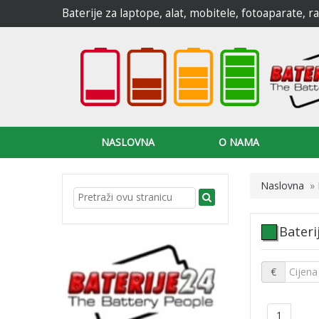
Baterije za laptope, alat, mobitele, fotoaparate, 
NASLOVNA
O NAMA
Naslovna
»
Bateri
€
1