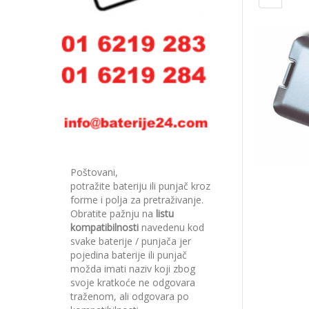
Poštovani,
potražite bateriju ili punjač kroz
forme i polja za pretraživanje.
Obratite pažnju na
listu
kompatibilnosti
navedenu kod
svake baterije / punjača jer
pojedina baterije ili punjač
možda imati naziv koji zbog
svoje kratkoće ne odgovara
traženom, ali odgovara po