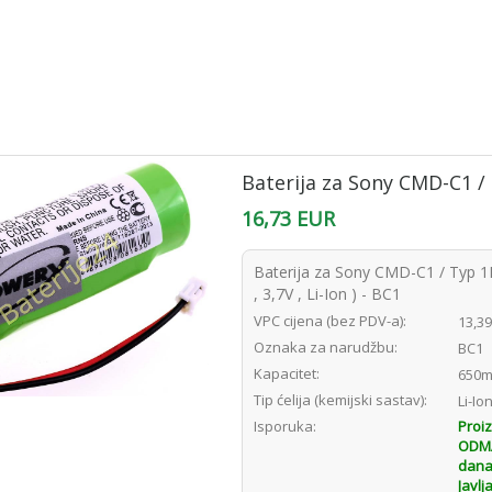
Baterija za Sony CMD-C1 
16,73 EUR
Baterija za Sony CMD-C1 / Typ
, 3,7V , Li-Ion ) - BC1
VPC cijena (bez PDV-a):
13,3
Oznaka za narudžbu:
BC1
Kapacitet:
650m
Tip ćelija (kemijski sastav):
Li-Io
Isporuka:
Proi
ODMAH
dana
Javlj