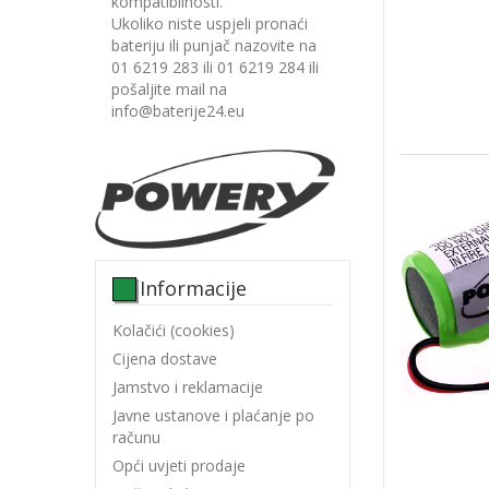
kompatibilnosti.
Ukoliko niste uspjeli pronaći
bateriju ili punjač nazovite na
01 6219 283 ili 01 6219 284 ili
pošaljite mail na
info@baterije24.eu
Informacije
Kolačići (cookies)
Cijena dostave
Jamstvo i reklamacije
Javne ustanove i plaćanje po
računu
Opći uvjeti prodaje