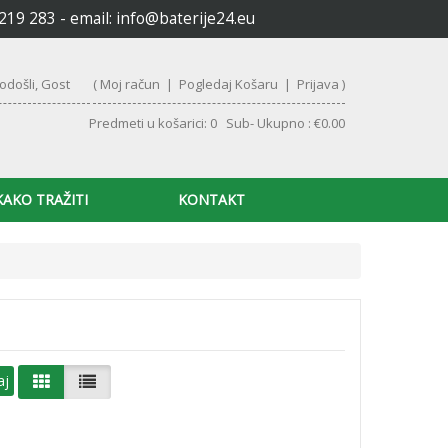
6219 283 - email:
info@baterije24.eu
odošli, Gost
(
Moj račun
|
Pogledaj Košaru
|
Prijava
)
Predmeti u košarici: 0 Sub- Ukupno : €0.00
KAKO TRAŽITI
KONTAKT