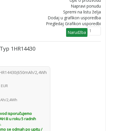
Upit o proizvodu
Napravi ponudu
Spremi na listu želja
Dodaj u grafikon usporedba
Pregledaj Grafikon usporedbi
/ Typ 1HR14430
 1HR14430(650mAh/2,4Wh
9 EUR
Ah/2,4Wh
n
zvod isporučujemo
 ili u roku 5 radnih
.
amo se odmah po upitu /