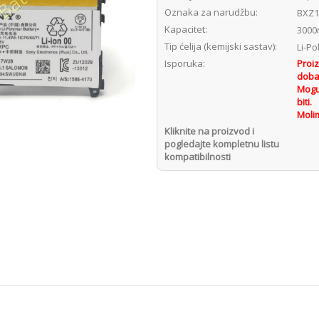
Oznaka za narudžbu:
BXZ1
Kapacitet:
3000
Tip ćelija (kemijski sastav):
Li-P
Isporuka:
Proiz
dobav
Mogu
biti.
Molim
Kliknite na proizvod i
pogledajte kompletnu listu
kompatibilnosti