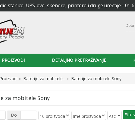
radio stanice, UPS-ove, skenere, printere i druge uređaje - 01 
Dobr
PROIZVODI
DETALJNO PRETRAŽIVANJE
Proizvodi
»
Baterije za mobitele...
»
Baterije za mobitele Sony
je za mobitele Sony
Do