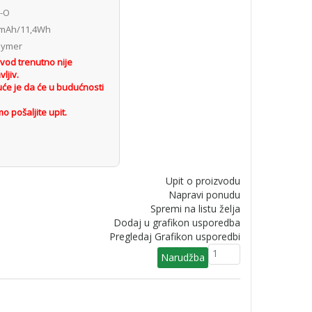
-O
mAh/11,4Wh
olymer
vod trenutno nije
ljiv.
će je da će u budućnosti
o pošaljite upit.
Upit o proizvodu
Napravi ponudu
Spremi na listu želja
Dodaj u grafikon usporedba
Pregledaj Grafikon usporedbi