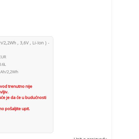
2,2Wh , 3,6V , Li-Ion ) -
 EUR
.6L
Ah/2,2Wh
n
vod trenutno nije
ljiv.
će je da će u budućnosti
o pošaljite upit.