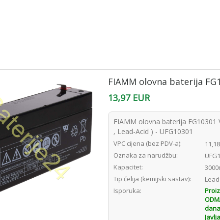
FIAMM olovna baterija FG
13,97 EUR
FIAMM olovna baterija FG10301
, Lead-Acid ) - UFG10301
VPC cijena (bez PDV-a):
11,1
Oznaka za narudžbu:
UFG1
Kapacitet:
3000
Tip ćelija (kemijski sastav):
Lead
Isporuka:
Proi
ODMAH
dana
Javlj