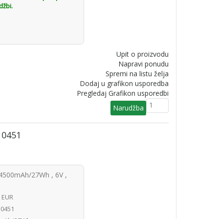
džbi.
Upit o proizvodu
Napravi ponudu
Spremi na listu želja
Dodaj u grafikon usporedba
Pregledaj Grafikon usporedbi
10451
(4500mAh/27Wh , 6V ,
0 EUR
0451