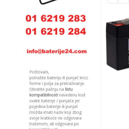
Poštovani,
potražite bateriju ili punjač kroz
forme i polja za pretraživanje.
Obratite pažnju na
listu
kompatibilnosti
navedenu kod
svake baterije / punjača jer
pojedina baterije ili punjač
možda imati naziv koji zbog
svoje kratkoće ne odgovara
traženom, ali odgovara po