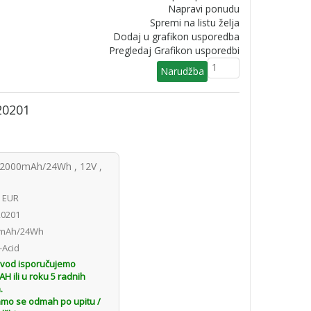
Napravi ponudu
Spremi na listu želja
Dodaj u grafikon usporedba
Pregledaj Grafikon usporedbi
20201
(2000mAh/24Wh , 12V ,
1 EUR
0201
mAh/24Wh
-Acid
zvod isporučujemo
 ili u roku 5 radnih
.
amo se odmah po upitu /