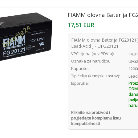
FIAMM olovna Baterija FG
17,51 EUR
FIAMM olovna Baterija FG20121
Lead-Acid ) - UFG20121
VPC cijena (bez PDV-a):
14,0
Oznaka za narudžbu:
UFG2
Kapacitet:
1200
Tip ćelija (kemijski sastav):
Lead
Isporuka:
Proi
ODMAH
dana
Javlj
naru
Kliknite na proizvod i
pogledajte kompletnu listu
kompatibilnosti