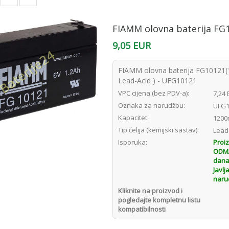
FIAMM olovna baterija FG
9,05 EUR
FIAMM olovna baterija FG10121(
Lead-Acid ) - UFG10121
VPC cijena (bez PDV-a):
7,24
Oznaka za narudžbu:
UFG1
Kapacitet:
1200
Tip ćelija (kemijski sastav):
Lead
Isporuka:
Proi
ODMAH
dana
Javlj
naru
Kliknite na proizvod i
pogledajte kompletnu listu
kompatibilnosti