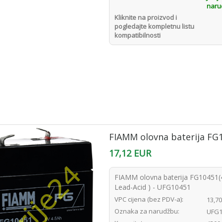
naru
Kliknite na proizvod i
pogledajte kompletnu listu
kompatibilnosti
FIAMM olovna baterija FG
17,12 EUR
FIAMM olovna baterija FG10451
Lead-Acid ) - UFG10451
VPC cijena (bez PDV-a):
13,7
Oznaka za narudžbu:
UFG1