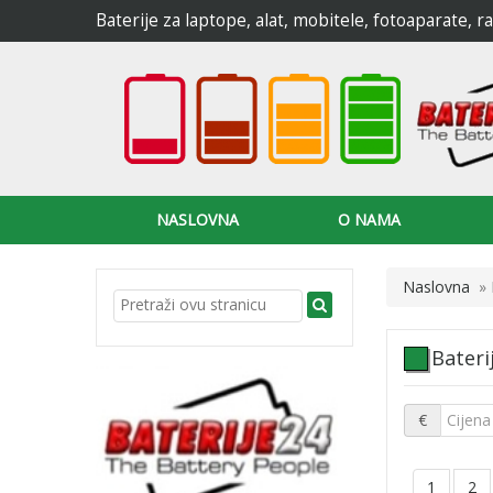
Baterije za laptope, alat, mobitele, fotoaparate, 
NASLOVNA
O NAMA
Naslovna
»
Bateri
€
1
2