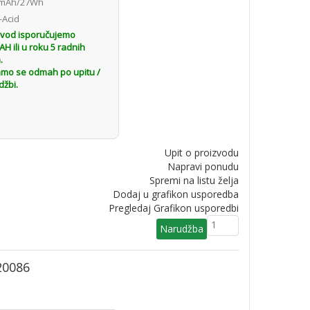
mAh/27Wh
-Acid
zvod isporučujemo
 ili u roku 5 radnih
.
amo se odmah po upitu /
džbi.
Upit o proizvodu
Napravi ponudu
Spremi na listu želja
Dodaj u grafikon usporedba
Pregledaj Grafikon usporedbi
20086