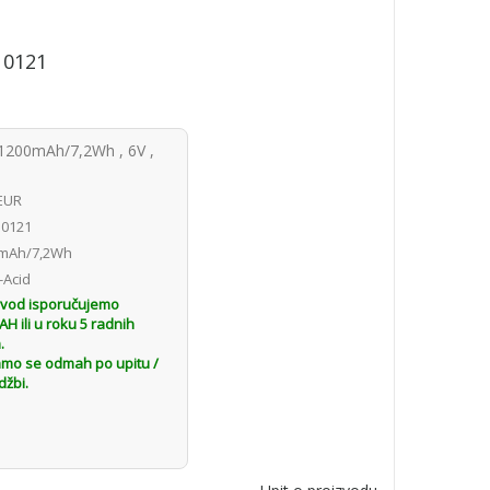
10121
1200mAh/7,2Wh , 6V ,
 EUR
0121
mAh/7,2Wh
-Acid
zvod isporučujemo
 ili u roku 5 radnih
.
amo se odmah po upitu /
džbi.