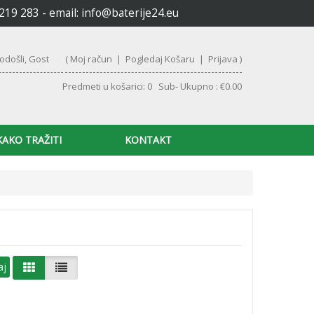
6219 283 - email:
info@baterije24.eu
odošli, Gost
(
Moj račun
|
Pogledaj Košaru
|
Prijava
)
Predmeti u košarici: 0 Sub- Ukupno : €0.00
KAKO TRAŽITI
KONTAKT