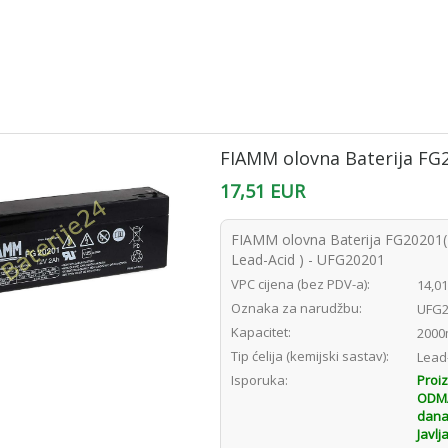
FIAMM olovna Baterija FG
17,51 EUR
FIAMM olovna Baterija FG20201
Lead-Acid ) - UFG20201
VPC cijena (bez PDV-a):
14,0
Oznaka za narudžbu:
UFG2
Kapacitet:
2000
Tip ćelija (kemijski sastav):
Lead
Isporuka:
Proi
ODMAH
dana
Javlj