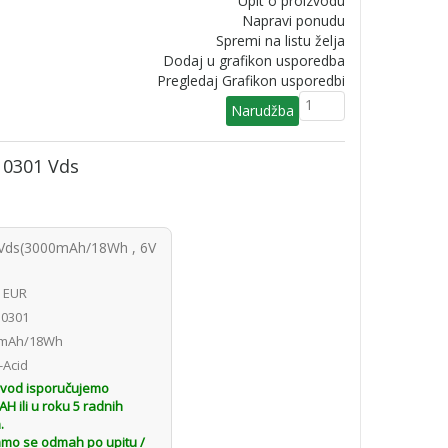
Upit o proizvodu
Napravi ponudu
Spremi na listu želja
Dodaj u grafikon usporedba
Pregledaj Grafikon usporedbi
10301 Vds
 Vds(3000mAh/18Wh , 6V
8 EUR
0301
mAh/18Wh
-Acid
zvod isporučujemo
 ili u roku 5 radnih
.
amo se odmah po upitu /