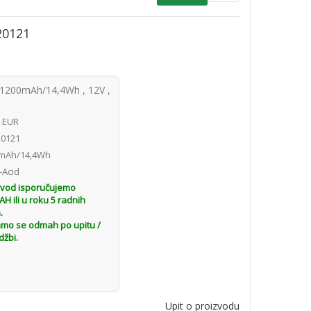
20121
(1200mAh/14,4Wh , 12V ,
1 EUR
0121
mAh/14,4Wh
-Acid
zvod isporučujemo
 ili u roku 5 radnih
.
amo se odmah po upitu /
džbi.
Upit o proizvodu