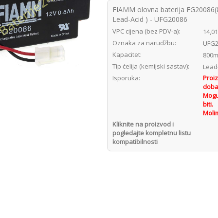
FIAMM olovna baterija FG20086(
Lead-Acid ) - UFG20086
VPC cijena (bez PDV-a):
14,0
Oznaka za narudžbu:
UFG2
Kapacitet:
800m
Tip ćelija (kemijski sastav):
Lead
Isporuka:
Proiz
dobav
Mogu
biti.
Molim
Kliknite na proizvod i
pogledajte kompletnu listu
kompatibilnosti