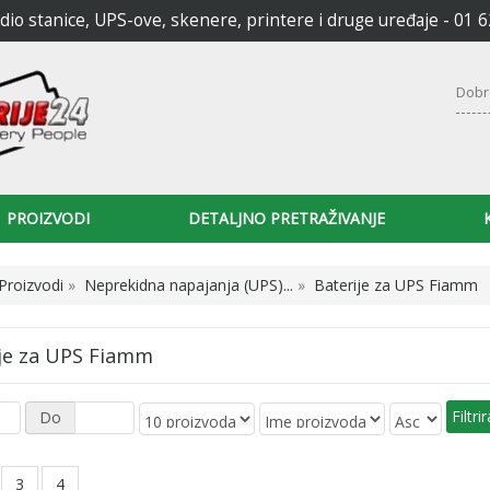
radio stanice, UPS-ove, skenere, printere i druge uređaje - 01 
Dobr
PROIZVODI
DETALJNO PRETRAŽIVANJE
Proizvodi
»
Neprekidna napajanja (UPS)...
»
Baterije za UPS Fiamm
je za UPS Fiamm
Do
3
4