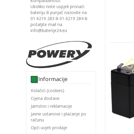
kompatibilnosti.
Ukoliko niste uspjeli pronaći
bateriju ili punjač nazovite na
01 6219 283 ili 01 6219 284 ili
pošaljite mail na
info@baterije24.eu
Informacije
Kolačići (cookies)
Cijena dostave
Jamstvo i reklamacije
Javne ustanove i plaćanje po
računu
Opći uvjeti prodaje