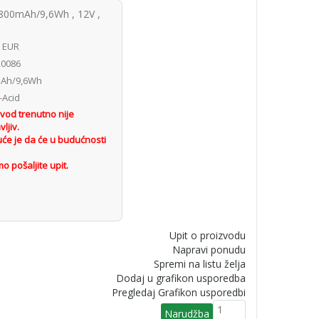
800mAh/9,6Wh , 12V ,
1 EUR
0086
Ah/9,6Wh
-Acid
vod trenutno nije
ljiv.
će je da će u budućnosti
o pošaljite upit.
Upit o proizvodu
Napravi ponudu
Spremi na listu želja
Dodaj u grafikon usporedba
Pregledaj Grafikon usporedbi