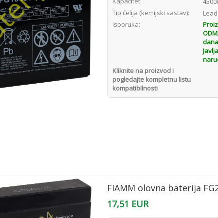
Kapacitet:
4500
Tip ćelija (kemijski sastav):
Lead
Isporuka:
Proi
ODMAH
dana
Javlj
naru
Kliknite na proizvod i
pogledajte kompletnu listu
kompatibilnosti
FIAMM olovna baterija FG
17,51 EUR