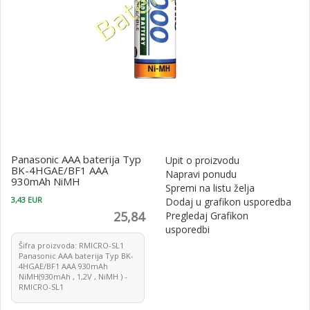
Panasonic AAA baterija Typ
Upit o proizvodu
BK-4HGAE/BF1 AAA
Napravi ponudu
930mAh NiMH
Spremi na listu želja
3,43 EUR
Dodaj u grafikon usporedba
25,84
Pregledaj Grafikon
usporedbi
Šifra proizvoda: RMICRO-SL1
Panasonic AAA baterija Typ BK-
4HGAE/BF1 AAA 930mAh
NiMH(930mAh , 1,2V , NiMH ) -
RMICRO-SL1