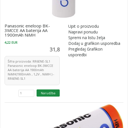
Panasonic eneloop BK-
Upit o proizvodu
3MCCE AA baterija AA
Napravi ponudu
1900mAh NiMH
Spremi na listu želja
4,22 EUR
Dodaj u grafikon usporedba
31,8
Pregledaj Grafikon
usporedbi
Šifra proizvoda: RR6ENE-SL1
Panasonic eneloop BK-3MCCE
AA baterija AA 1900mAh
NiMH(1900mAh , 1,2V , NiMH ) -
RR6ENE-SL1