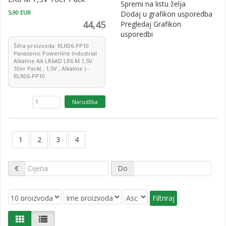
Spremi na listu želja
5,90 EUR
Dodaj u grafikon usporedba
44,45
Pregledaj Grafikon
usporedbi
Šifra proizvoda: RLR06-PP10
Panasonic Powerline Industrial
Alkaline AA LR6AD LR6 M 1,5V
10er Pack( , 1,5V , Alkaline ) -
RLR06-PP10
1
2
3
4
€
Do