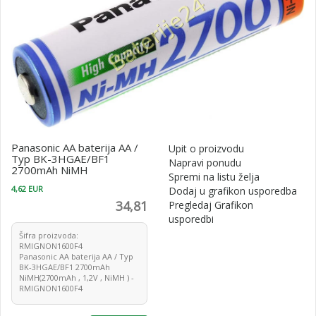
Panasonic AA baterija AA /
Upit o proizvodu
Typ BK-3HGAE/BF1
Napravi ponudu
2700mAh NiMH
Spremi na listu želja
4,62 EUR
Dodaj u grafikon usporedba
34,81
Pregledaj Grafikon
usporedbi
Šifra proizvoda:
RMIGNON1600F4
Panasonic AA baterija AA / Typ
BK-3HGAE/BF1 2700mAh
NiMH(2700mAh , 1,2V , NiMH ) -
RMIGNON1600F4