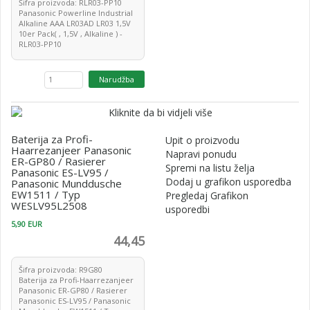
Šifra proizvoda: RLR03-PP10
Panasonic Powerline Industrial
Alkaline AAA LR03AD LR03 1,5V
10er Pack( , 1,5V , Alkaline ) -
RLR03-PP10
Baterija za Profi-
Upit o proizvodu
Haarrezanjeer Panasonic
Napravi ponudu
ER-GP80 / Rasierer
Spremi na listu želja
Panasonic ES-LV95 /
Dodaj u grafikon usporedba
Panasonic Munddusche
EW1511 / Typ
Pregledaj Grafikon
WESLV95L2508
usporedbi
5,90 EUR
44,45
Šifra proizvoda: R9G80
Baterija za Profi-Haarrezanjeer
Panasonic ER-GP80 / Rasierer
Panasonic ES-LV95 / Panasonic