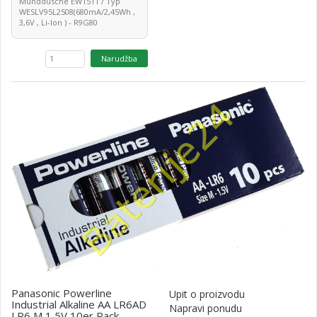
Munddusche EW1511 / Typ
WESLV95L2508(680mA/2,45Wh ,
3,6V , Li-Ion ) - R9G80
Panasonic Powerline
Upit o proizvodu
Industrial Alkaline AA LR6AD
Napravi ponudu
LR6 M 1,5V 10er Pack