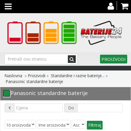
Toggle
navigation
PROIZVODI
Naslovna
»
Proizvodi
»
Standardne i razne baterije...
»
Panasonic standardne baterije
Panasonic standardne baterije
€
Do