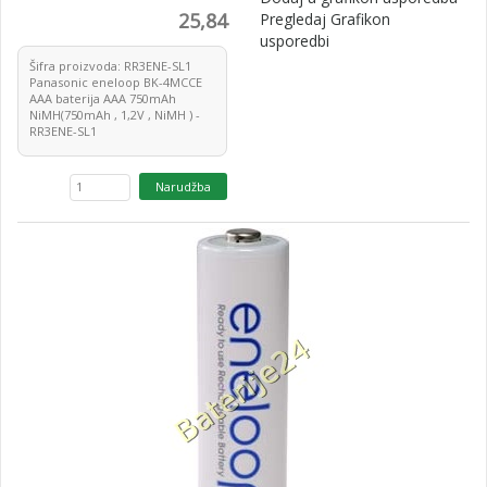
25,84
Pregledaj Grafikon
usporedbi
Šifra proizvoda: RR3ENE-SL1
Panasonic eneloop BK-4MCCE
AAA baterija AAA 750mAh
NiMH(750mAh , 1,2V , NiMH ) -
RR3ENE-SL1