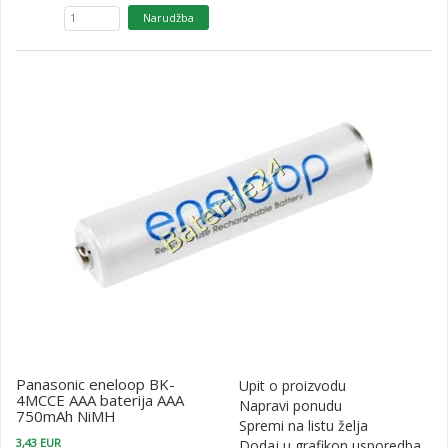
Panasonic eneloop BK-
Upit o proizvodu
4MCCE AAA baterija AAA
Napravi ponudu
750mAh NiMH
Spremi na listu želja
3,43 EUR
Dodaj u grafikon usporedba