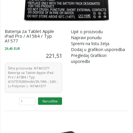
Baterija za Tablet Apple
Upit o proizvodu
iPad Pro / A1584 / Typ
Napravi ponudu
A1577
Spremi na listu želja
29,40 EUR
Dodaj u grafikon usporedba
221,51
Pregledaj Grafikon
usporedbi
Šifra proizvoda: NT4A1577
Baterija za Tablet Apple iPad
Pro / A1584 / Typ
A1577(10300mAh/39,1Wh , 3,8V ,
Li-Polymer ) - NT4A1577