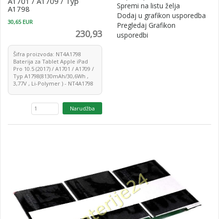
A1701 / A1709 / Typ
Spremi na listu želja
A1798
Dodaj u grafikon usporedba
30,65 EUR
Pregledaj Grafikon
230,93
usporedbi
Šifra proizvoda: NT4A1798
Baterija za Tablet Apple iPad
Pro 10.5 (2017) / A1701 / A1709 /
Typ A1798(8130mAh/30,6Wh ,
3,77V , Li-Polymer ) - NT4A1798