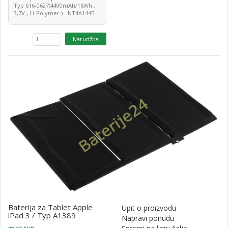
Typ 616-0627(4490mAh/16Wh ,
3,7V , Li-Polymer ) - NT4A1445
Baterija za Tablet Apple
Upit o proizvodu
iPad 3 / Typ A1389
Napravi ponudu