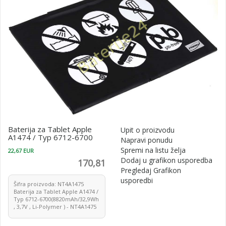
Baterija za Tablet Apple
Upit o proizvodu
A1474 / Typ 6712-6700
Napravi ponudu
Spremi na listu želja
22,67 EUR
Dodaj u grafikon usporedba
170,81
Pregledaj Grafikon
usporedbi
Šifra proizvoda: NT4A1475
Baterija za Tablet Apple A1474 /
Typ 6712-6700(8820mAh/32,9Wh
, 3,7V , Li-Polymer ) - NT4A1475