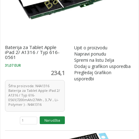
Baterija za Tablet Apple
Upit o proizvodu
iPad 2/ A1316 / Typ 616-
Napravi ponudu
0561
Spremi na listu želja
31,07 EUR
Dodaj u grafikon usporedba
234,1
Pregledaj Grafikon
usporedbi
Šifra proizvoda: N4A1316
Baterija za Tablet Apple iPad 2/
A1316 / Typ 616-
0561(7200mAh/27Wh , 3,7V , Li-
Polymer ) - N4A1316