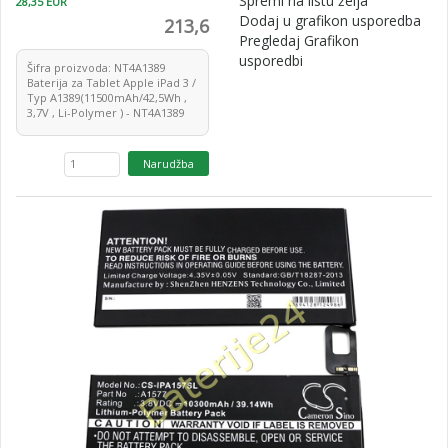
Spremi na listu želja
28,35 EUR
Dodaj u grafikon usporedba
213,6
Pregledaj Grafikon
usporedbi
Šifra proizvoda: NT4A1389
Baterija za Tablet Apple iPad 3 /
Typ A1389(11500mAh/42,5Wh ,
3,7V , Li-Polymer ) - NT4A1389