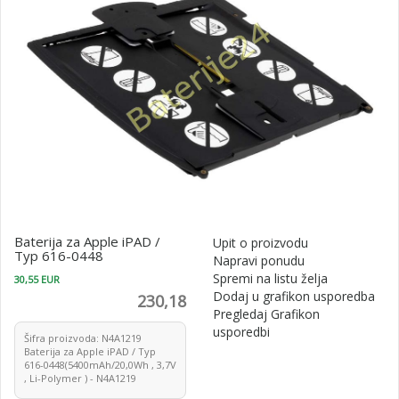
Baterija za Apple iPAD /
Upit o proizvodu
Typ 616-0448
Napravi ponudu
Spremi na listu želja
30,55 EUR
Dodaj u grafikon usporedba
230,18
Pregledaj Grafikon
usporedbi
Šifra proizvoda: N4A1219
Baterija za Apple iPAD / Typ
616-0448(5400mAh/20,0Wh , 3,7V
, Li-Polymer ) - N4A1219