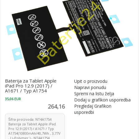
Baterija za Tablet Apple
Upit o proizvodu
iPad Pro 12.9 (2017) /
Napravi ponudu
A1671 / Typ A1754
Spremi na listu želja
35,06 EUR
Dodaj u grafikon usporedba
264,16
Pregledaj Grafikon
usporedbi
Šifra proizvoda: NT4A1754
Baterija za Tablet Apple iPad
Pro 12.9 (2017) / A1671 / Typ
A1754(10800mAh/40,7Wh , 3,77V
, Li-Polymer ) - NT4A1754