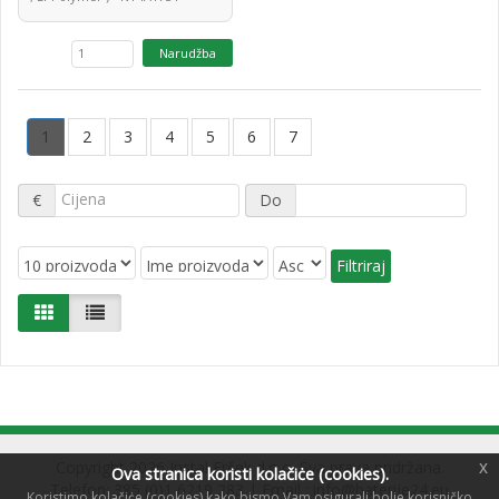
1
2
3
4
5
6
7
€
Do
Copyright 2026 Instal Eršek d.o.o. Sva prava pridržana.
x
Ova stranica koristi kolačiċe (cookies).
Telefon: 385 (0)1 6219 283 | Email :
info@baterije24.eu
Koristimo kolačiċe (cookies) kako bismo Vam osigurali bolje korisničko