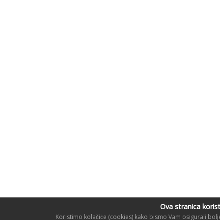
Ova stranica korist
Koristimo kolačiċe (cookies) kako bismo Vam osigurali bolje