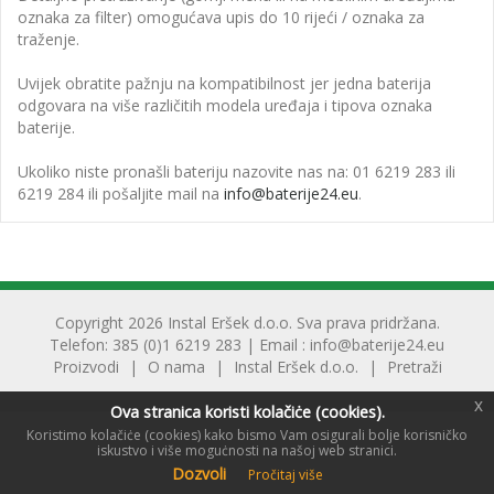
oznaka za filter) omogućava upis do 10 rijeći / oznaka za
traženje.
Uvijek obratite pažnju na kompatibilnost jer jedna baterija
odgovara na više različitih modela uređaja i tipova oznaka
baterije.
Ukoliko niste pronašli bateriju nazovite nas na: 01 6219 283 ili
6219 284 ili pošaljite mail na
info@baterije24.eu
.
Copyright 2026 Instal Eršek d.o.o. Sva prava pridržana.
Telefon: 385 (0)1 6219 283 | Email :
info@baterije24.eu
Proizvodi
O nama
Instal Eršek d.o.o.
Pretraži
x
Ova stranica koristi kolačiċe (cookies).
Koristimo kolačiċe (cookies) kako bismo Vam osigurali bolje korisničko
iskustvo i više moguċnosti na našoj web stranici.
Dozvoli
Pročitaj više