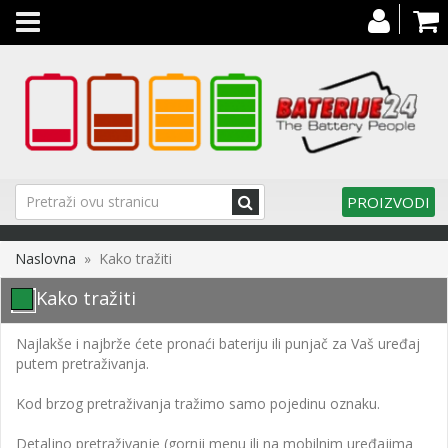
Toggle
navigation
PROIZVODI
Naslovna
» Kako tražiti
Kako tražiti
Najlakše i najbrže ćete pronaći bateriju ili punjač za Vaš uređaj
putem pretraživanja.
Kod brzog pretraživanja tražimo samo pojedinu oznaku.
Detaljno pretraživanje (gornji menu ili na mobilnim uređajima