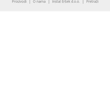
Proizvodi
O nama
Instal Eršek d.o.o.
Pretraži