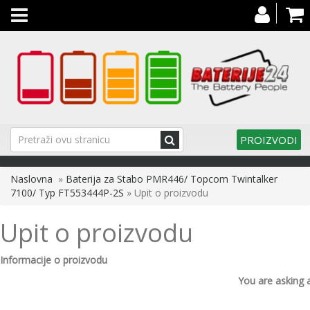
Toggle
navigation
PROIZVODI
Naslovna
»
Baterija za Stabo PMR446/ Topcom Twintalker
7100/ Typ FT553444P-2S
» Upit o proizvodu
Upit o proizvodu
Informacije o proizvodu
You are asking 